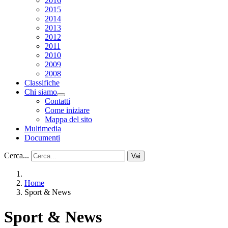
2016
2015
2014
2013
2012
2011
2010
2009
2008
Classifiche
Chi siamo
Contatti
Come iniziare
Mappa del sito
Multimedia
Documenti
Cerca...
Vai
Home
Sport & News
Sport & News