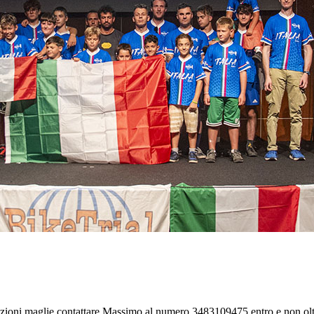
azioni maglie contattare Massimo al numero 3483109475 entro e non olt