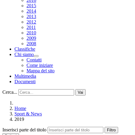
2016
2015
2014
2013
2012
2011
2010
2009
2008
Classifiche
Chi siamo
Contatti
Come iniziare
Mappa del sito
Multimedia
Documenti
Cerca...
Vai
Home
Sport & News
2019
Inserisci parte del titolo
Filtro