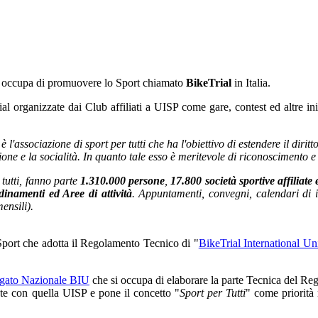
si occupa di promuovere lo Sport chiamato
BikeTrial
in Italia.
Trial organizzate dai Club affiliati a UISP come gare, contest ed altre in
 l'associazione di sport per tutti che ha l'obiettivo di estendere il diritto
azione e la socialità. In quanto tale esso è meritevole di riconoscimento e
tutti, fanno parte
1.310.000 persone
,
17.800 società sportive affiliate 
inamenti ed Aree di attività
. Appuntamenti, convegni, calendari di in
ensili).
 Sport che adotta il Regolamento Tecnico di "
BikeTrial International Un
gato Nazionale BIU
che si occupa di elaborare la parte Tecnica del Reg
te con quella UISP e pone il concetto "
Sport per Tutti
" come priorità