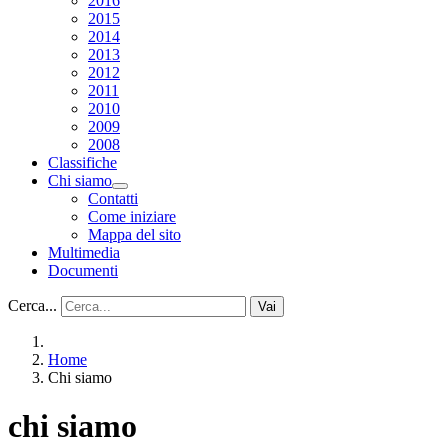
2016
2015
2014
2013
2012
2011
2010
2009
2008
Classifiche
Chi siamo
Contatti
Come iniziare
Mappa del sito
Multimedia
Documenti
Cerca...
Vai
Home
Chi siamo
chi siamo