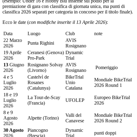
(esempio: Under 16 e Hobby Blu insieme sul podio per la
premiazione di gara con classifica di giornata unica, ma punti di
classifica 2026 separati per categoria in concorso per il titolo finale).
Ecco le date (
con modifiche inserite il 13 Aprile 2026
):
Data
Luogo
Club
note
22 Marzo
AVIS
Punta Righini
2026
Rosignano
19 Aprile
Ceranesi (Genova)
Dynamic
2026
Pro-Park
Trial
13
Giugno
Rosignano Solvay
AVIS
Pomeriggio
2026
(Livorno)
Rosignano
4 e 5
Castelvì de
BikeTrial
Mondiale BikeTrial
Luglio
Rosanes
Unio
2026 Round 1
2026
(Catalunya)
Catalana
18 e 19
La Tour-de-Scay
Europeo BikeTrial
Luglio
UFOLEP
(Francia)
2026
2026
8 e 9
Valli del
Mondiale BikeTrial
Agosto
Alpette (Torino)
Canavese
2026 Round 2
2026
30 Agosto
Piancogno
Dynamic
punti doppi
2026
(Brescia)
Trial