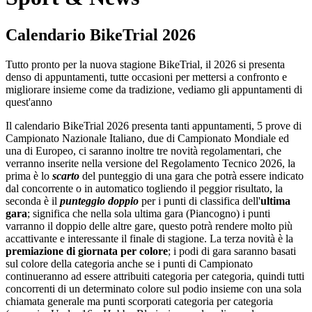
Calendario BikeTrial 2026
Tutto pronto per la nuova stagione BikeTrial, il 2026 si presenta
denso di appuntamenti, tutte occasioni per mettersi a confronto e
migliorare insieme come da tradizione, vediamo gli appuntamenti di
quest'anno
Il calendario BikeTrial 2026 presenta tanti appuntamenti, 5 prove di
Campionato Nazionale Italiano, due di Campionato Mondiale ed
una di Europeo, ci saranno inoltre tre novità regolamentari, che
verranno inserite nella versione del Regolamento Tecnico 2026, la
prima è lo
scarto
del punteggio di una gara che potrà essere indicato
dal concorrente o in automatico togliendo il peggior risultato, la
seconda è il
punteggio doppio
per i punti di classifica dell'
ultima
gara
; significa che nella sola ultima gara (Piancogno) i punti
varranno il doppio delle altre gare, questo potrà rendere molto più
accattivante e interessante il finale di stagione. La terza novità è la
premiazione di giornata per colore
; i podi di gara saranno basati
sul colore della categoria anche se i punti di Campionato
continueranno ad essere attribuiti categoria per categoria, quindi tutti
concorrenti di un determinato colore sul podio insieme con una sola
chiamata generale ma punti scorporati categoria per categoria