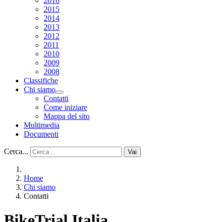
2016
2015
2014
2013
2012
2011
2010
2009
2008
Classifiche
Chi siamo
Contatti
Come iniziare
Mappa del sito
Multimedia
Documenti
Cerca...
Vai
Home
Chi siamo
Contatti
BikeTrial Italia