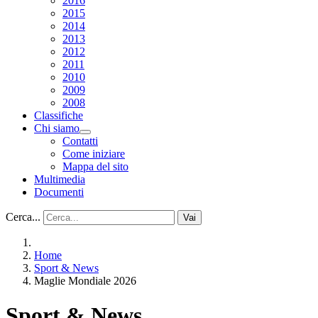
2016
2015
2014
2013
2012
2011
2010
2009
2008
Classifiche
Chi siamo
Contatti
Come iniziare
Mappa del sito
Multimedia
Documenti
Cerca...
Vai
Home
Sport & News
Maglie Mondiale 2026
Sport & News