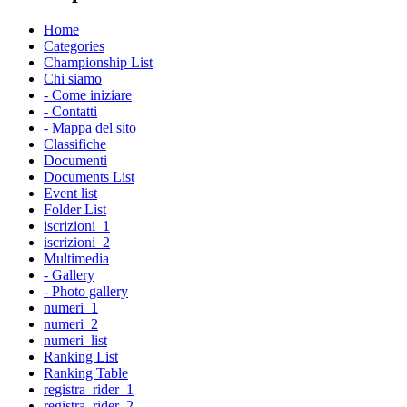
Home
Categories
Championship List
Chi siamo
- Come iniziare
- Contatti
- Mappa del sito
Classifiche
Documenti
Documents List
Event list
Folder List
iscrizioni_1
iscrizioni_2
Multimedia
- Gallery
- Photo gallery
numeri_1
numeri_2
numeri_list
Ranking List
Ranking Table
registra_rider_1
registra_rider_2