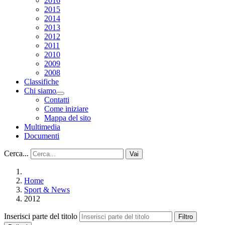
2016
2015
2014
2013
2012
2011
2010
2009
2008
Classifiche
Chi siamo
Contatti
Come iniziare
Mappa del sito
Multimedia
Documenti
Cerca...
Vai
Home
Sport & News
2012
Inserisci parte del titolo
Filtro