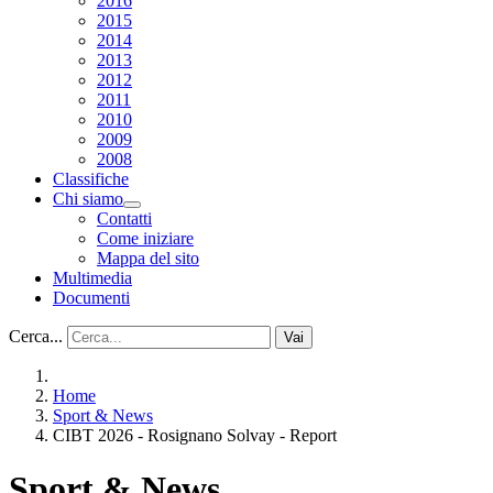
2016
2015
2014
2013
2012
2011
2010
2009
2008
Classifiche
Chi siamo
Contatti
Come iniziare
Mappa del sito
Multimedia
Documenti
Cerca...
Vai
Home
Sport & News
CIBT 2026 - Rosignano Solvay - Report
Sport & News