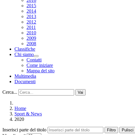
2016
2015
2014
2013
2012
2011
2010
2009
2008
Classifiche
Chi siamo
Contatti
Come iniziare
Mappa del sito
Multimedia
Documenti
Cerca...
Vai
Home
Sport & News
2020
Inserisci parte del titolo
Filtro
Pulisci