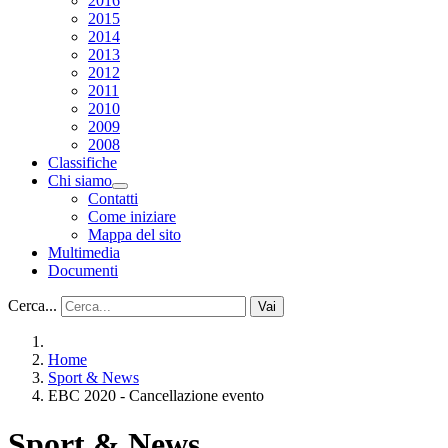
2016
2015
2014
2013
2012
2011
2010
2009
2008
Classifiche
Chi siamo
Contatti
Come iniziare
Mappa del sito
Multimedia
Documenti
Cerca...
Vai
Home
Sport & News
EBC 2020 - Cancellazione evento
Sport & News