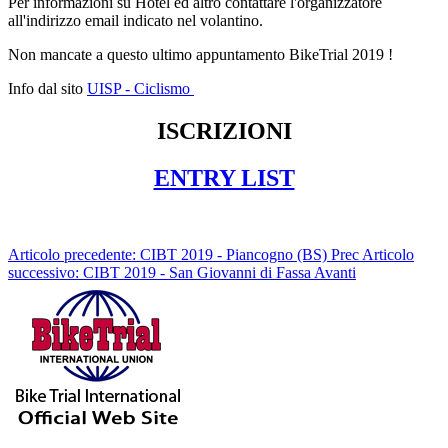
Per informazioni su Hotel ed altro contattare l'organizzatore
all'indirizzo email indicato nel volantino.
Non mancate a questo ultimo appuntamento BikeTrial 2019 !
Info dal sito
UISP - Ciclismo
ISCRIZIONI
ENTRY LIST
Articolo precedente: CIBT 2019 - Piancogno (BS)
Prec
Articolo
successivo: CIBT 2019 - San Giovanni di Fassa
Avanti