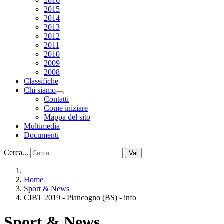
2016
2015
2014
2013
2012
2011
2010
2009
2008
Classifiche
Chi siamo
Contatti
Come iniziare
Mappa del sito
Multimedia
Documenti
Cerca...
Vai
Home
Sport & News
CIBT 2019 - Piancogno (BS) - info
Sport & News