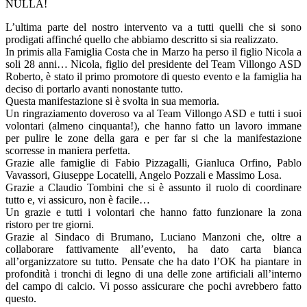
NULLA!
L’ultima parte del nostro intervento va a tutti quelli che si sono
prodigati affinché quello che abbiamo descritto si sia realizzato.
In primis alla Famiglia Costa che in Marzo ha perso il figlio Nicola a
soli 28 anni… Nicola, figlio del presidente del Team Villongo ASD
Roberto, è stato il primo promotore di questo evento e la famiglia ha
deciso di portarlo avanti nonostante tutto.
Questa manifestazione si è svolta in sua memoria.
Un ringraziamento doveroso va al Team Villongo ASD e tutti i suoi
volontari (almeno cinquanta!), che hanno fatto un lavoro immane
per pulire le zone della gara e per far si che la manifestazione
scorresse in maniera perfetta.
Grazie alle famiglie di Fabio Pizzagalli, Gianluca Orfino, Pablo
Vavassori, Giuseppe Locatelli, Angelo Pozzali e Massimo Losa.
Grazie a Claudio Tombini che si è assunto il ruolo di coordinare
tutto e, vi assicuro, non è facile…
Un grazie e tutti i volontari che hanno fatto funzionare la zona
ristoro per tre giorni.
Grazie al Sindaco di Brumano, Luciano Manzoni che, oltre a
collaborare fattivamente all’evento, ha dato carta bianca
all’organizzatore su tutto. Pensate che ha dato l’OK ha piantare in
profondità i tronchi di legno di una delle zone artificiali all’interno
del campo di calcio. Vi posso assicurare che pochi avrebbero fatto
questo.