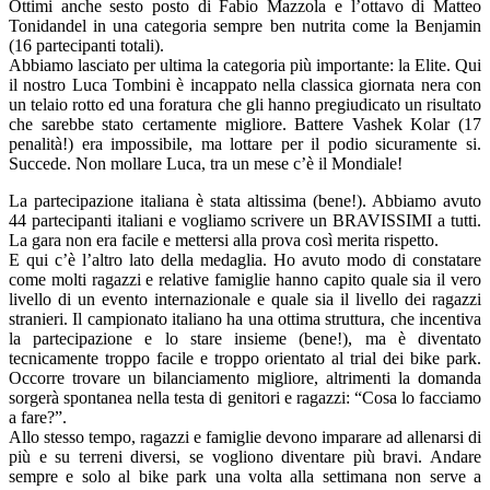
Ottimi anche sesto posto di Fabio Mazzola e l’ottavo di Matteo
Tonidandel in una categoria sempre ben nutrita come la Benjamin
(16 partecipanti totali).
Abbiamo lasciato per ultima la categoria più importante: la Elite. Qui
il nostro Luca Tombini è incappato nella classica giornata nera con
un telaio rotto ed una foratura che gli hanno pregiudicato un risultato
che sarebbe stato certamente migliore. Battere Vashek Kolar (17
penalità!) era impossibile, ma lottare per il podio sicuramente si.
Succede. Non mollare Luca, tra un mese c’è il Mondiale!
La partecipazione italiana è stata altissima (bene!). Abbiamo avuto
44 partecipanti italiani e vogliamo scrivere un BRAVISSIMI a tutti.
La gara non era facile e mettersi alla prova così merita rispetto.
E qui c’è l’altro lato della medaglia. Ho avuto modo di constatare
come molti ragazzi e relative famiglie hanno capito quale sia il vero
livello di un evento internazionale e quale sia il livello dei ragazzi
stranieri. Il campionato italiano ha una ottima struttura, che incentiva
la partecipazione e lo stare insieme (bene!), ma è diventato
tecnicamente troppo facile e troppo orientato al trial dei bike park.
Occorre trovare un bilanciamento migliore, altrimenti la domanda
sorgerà spontanea nella testa di genitori e ragazzi: “Cosa lo facciamo
a fare?”.
Allo stesso tempo, ragazzi e famiglie devono imparare ad allenarsi di
più e su terreni diversi, se vogliono diventare più bravi. Andare
sempre e solo al bike park una volta alla settimana non serve a