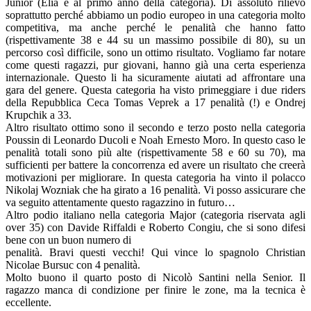
Junior (Elia è al primo anno della categoria). Di assoluto rilievo
soprattutto perché abbiamo un podio europeo in una categoria molto
competitiva, ma anche perché le penalità che hanno fatto
(rispettivamente 38 e 44 su un massimo possibile di 80), su un
percorso così difficile, sono un ottimo risultato. Vogliamo far notare
come questi ragazzi, pur giovani, hanno già una certa esperienza
internazionale. Questo li ha sicuramente aiutati ad affrontare una
gara del genere. Questa categoria ha visto primeggiare i due riders
della Repubblica Ceca Tomas Veprek a 17 penalità (!) e Ondrej
Krupchik a 33.
Altro risultato ottimo sono il secondo e terzo posto nella categoria
Poussin di Leonardo Ducoli e Noah Ernesto Moro. In questo caso le
penalità totali sono più alte (rispettivamente 58 e 60 su 70), ma
sufficienti per battere la concorrenza ed avere un risultato che creerà
motivazioni per migliorare. In questa categoria ha vinto il polacco
Nikolaj Wozniak che ha girato a 16 penalità. Vi posso assicurare che
va seguito attentamente questo ragazzino in futuro…
Altro podio italiano nella categoria Major (categoria riservata agli
over 35) con Davide Riffaldi e Roberto Congiu, che si sono difesi
bene con un buon numero di
penalità. Bravi questi vecchi! Qui vince lo spagnolo Christian
Nicolae Bursuc con 4 penalità.
Molto buono il quarto posto di Nicolò Santini nella Senior. Il
ragazzo manca di condizione per finire le zone, ma la tecnica è
eccellente.