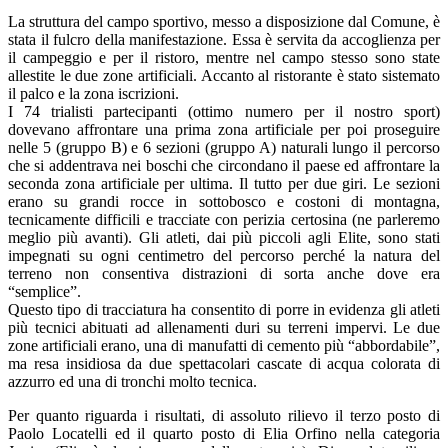
La struttura del campo sportivo, messo a disposizione dal Comune, è
stata il fulcro della manifestazione. Essa è servita da accoglienza per
il campeggio e per il ristoro, mentre nel campo stesso sono state
allestite le due zone artificiali. Accanto al ristorante è stato sistemato
il palco e la zona iscrizioni.
I 74 trialisti partecipanti (ottimo numero per il nostro sport)
dovevano affrontare una prima zona artificiale per poi proseguire
nelle 5 (gruppo B) e 6 sezioni (gruppo A) naturali lungo il percorso
che si addentrava nei boschi che circondano il paese ed affrontare la
seconda zona artificiale per ultima. Il tutto per due giri. Le sezioni
erano su grandi rocce in sottobosco e costoni di montagna,
tecnicamente difficili e tracciate con perizia certosina (ne parleremo
meglio più avanti). Gli atleti, dai più piccoli agli Elite, sono stati
impegnati su ogni centimetro del percorso perché la natura del
terreno non consentiva distrazioni di sorta anche dove era
“semplice”.
Questo tipo di tracciatura ha consentito di porre in evidenza gli atleti
più tecnici abituati ad allenamenti duri su terreni impervi. Le due
zone artificiali erano, una di manufatti di cemento più “abbordabile”,
ma resa insidiosa da due spettacolari cascate di acqua colorata di
azzurro ed una di tronchi molto tecnica.
Per quanto riguarda i risultati, di assoluto rilievo il terzo posto di
Paolo Locatelli ed il quarto posto di Elia Orfino nella categoria