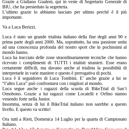
Grazie a Giuliano Gualeni, qui in veste di Segretario Generale di
BIU, che ha presieduto la segreteria.
L’ultimo grazie lo abbiamo lasciato per ultimo perché è il più
importante.
Va a Luca Berizzi.
Luca è stato un grande trialista italiano della fine degli anni 90 e
prima parte degli anni 2000. Ma, soprattutto, ha una passione unita
ad una conoscenza profonda del nostro sport che in pochissimi al
mondo hanno.
Luca ha tracciato delle zone straordinariamente tecniche che hanno
ricevuto i complimenti di TUTTI i trialisti stranieri. Esse erano
certamente difficili, ma davano anche al trialista la possibilità di
interpretarle in varie maniere e questo è prerogativa di pochi.
Luca è il seguidores di Luca Tombini. E’ anche grazie a lui se
“l’altro Luca” può confrontarsi con i migliori al mondo.
Luca segue anche i ragazzi della scuola di BikeTrial di San’t
Omobono. Grazie a lui ragazzi come Locatelli e Orfino stanno
venendo forte nella Junior.
Insomma, senza di lui il BikeTrial italiano non sarebbe a questo
livello. E questo va scritto!
Ora tutti a Rieti, Domenica 14 Luglio per la quarta di Campionato
Italiano.