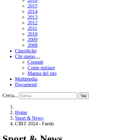
2016
2015
2014
2013
2012
2011
2010
2009
2008
Classifiche
Chi siamo
Contatti
Come iniziare
Mappa del sito
Multimedia
Documenti
Cerca...
Vai
Home
Sport & News
CIBT 2024 - Faedo
Sport & News