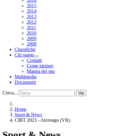
2016
2015
2014
2013
2012
2011
2010
2009
2008
Classifiche
Chi siamo
Contatti
Come iniziare
Mappa del sito
Multimedia
Documenti
Cerca...
Vai
Home
Sport & News
CIBT 2023 - Alcenago (VR)
Sport & News