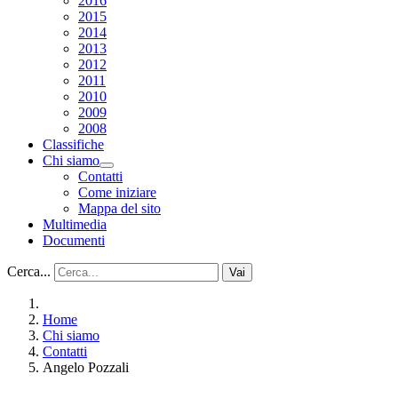
2016
2015
2014
2013
2012
2011
2010
2009
2008
Classifiche
Chi siamo
Contatti
Come iniziare
Mappa del sito
Multimedia
Documenti
Cerca...
Vai
Home
Chi siamo
Contatti
Angelo Pozzali