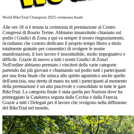
World BikeTrial Champion 2025 cerimonia finale
Alle ore 18 si è tenuta la cerimonia di premiazione al Centro
Congressi di Boario Terme. Abbiamo innanzitutto chiamato sul
podio i Giudici di Zona a qui va sempre il nostro ringraziamento,
ricordiamo che costoro dedicano il proprio tempo libero a titolo
totalmente gratuito per consentirci di svolgere le nostre
manifestazioni, il loro lavoro è insostituibile, molto impegnativo e
difficile. Grazie di nuovo a tutti i nostri Giudici di Zona!
Nell'ordine abbiamo premiato i vincitori della varie categorie
partendo dai più giovani e chiamando sul podio tutti i partecipanti
per una festa finale che unisca allo spirito agonistico anche quello
dell'amicizia, una stretta di mano tra tutti i partecipanti al momento
della premiazione è un atto piacevole e consolidato in tutte le gare
BikeTrial. La categoria finale è stata quella per Nazioni dove ha
primeggiato la Catalunya seguita dalla Cechia e dalla Francia.
Grazie a tutti i Delegati per il lavoro che svolgono nella diffusione
del BikeTrial nel mondo.