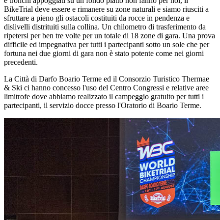
e tronchi appoggiati su un fondo piatto non fanno per noi, il
BikeTrial deve essere e rimanere su zone naturali e siamo riusciti a
sfruttare a pieno gli ostacoli costituiti da rocce in pendenza e
dislivelli distrituiti sulla collina. Un chilometro di trasferimento da
ripetersi per ben tre volte per un totale di 18 zone di gara. Una prova
difficile ed impegnativa per tutti i partecipanti sotto un sole che per
fortuna nei due giorni di gara non è stato potente come nei giorni
precedenti.
La Città di Darfo Boario Terme ed il Consorzio Turistico Thermae
& Ski ci hanno concesso l'uso del Centro Congressi e relative aree
limitrofe dove abbiamo realizzato il campeggio gratuito per tutti i
partecipanti, il servizio docce presso l'Oratorio di Boario Terme.