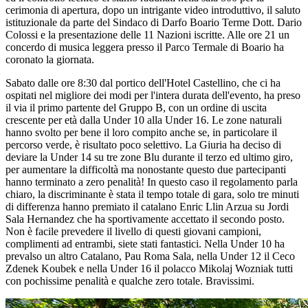
cerimonia di apertura, dopo un intrigante video introduttivo, il saluto
istituzionale da parte del Sindaco di Darfo Boario Terme Dott. Dario
Colossi e la presentazione delle 11 Nazioni iscritte. Alle ore 21 un
concerdo di musica leggera presso il Parco Termale di Boario ha
coronato la giornata.
Sabato dalle ore 8:30 dal portico dell'Hotel Castellino, che ci ha
ospitati nel migliore dei modi per l'intera durata dell'evento, ha preso
il via il primo partente del Gruppo B, con un ordine di uscita
crescente per età dalla Under 10 alla Under 16. Le zone naturali
hanno svolto per bene il loro compito anche se, in particolare il
percorso verde, è risultato poco selettivo. La Giuria ha deciso di
deviare la Under 14 su tre zone Blu durante il terzo ed ultimo giro,
per aumentare la difficoltà ma nonostante questo due partecipanti
hanno terminato a zero penalità! In questo caso il regolamento parla
chiaro, la discriminante è stata il tempo totale di gara, solo tre minuti
di differenza hanno premiato il catalano Enric Llin Arzua su Jordi
Sala Hernandez che ha sportivamente accettato il secondo posto.
Non è facile prevedere il livello di questi giovani campioni,
complimenti ad entrambi, siete stati fantastici. Nella Under 10 ha
prevalso un altro Catalano, Pau Roma Sala, nella Under 12 il Ceco
Zdenek Koubek e nella Under 16 il polacco Mikolaj Wozniak tutti
con pochissime penalità e qualche zero totale. Bravissimi.