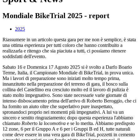
Mondiale BikeTrial 2025 - report
2025
Riassumere in un articolo questa gara per me non è semplice, è stata
una ottima esperienza per tutti coloro che hanno contribuito a
realizzarla e ritengo che sia piaciuta a tutti, ci possiamo ritenere
soddisfatti dell'evento.
Sabato 16 e Domenica 17 Agosto 2025 si è svolto a Darfo Boario
Terme, Italia, il Campionato Mondiale di BikeTrial, in prova unica.
Ma i lavori di preparazione sono iniziati molto tempo prima,
innanzitutto nella preparazione del terreno di gara, il bosco sulla
collina del Castellino era cresciuto molto ed il lavoro di pulizia è
stato molto impegnativo. Sono state necessarie varie giornate di
intenso disboscamento prima dell'arrivo di Roberto Beroggio, che ci
ha fornito un aiuto oltre che superlativo pure inaspettato,
spronandoci proprio nei momenti più impegnativi. A lui va un
sincero e sentito ringraziamento; dopo questa esperienza l'abbiamo
chiamato
Roberto la locomotiva
e se lo merita. Abbiamo predispsto
12 zone, 6 per il Gruppo A e 6 per i Gruppi B ed H, tutte naturali
come deve essere in una vera gara di BikeTrial, pozzetti in cemento