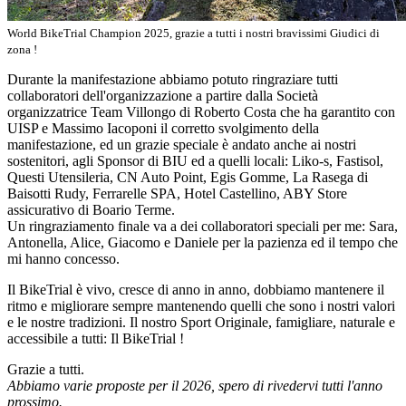
World BikeTrial Champion 2025, grazie a tutti i nostri bravissimi Giudici di
zona !
Durante la manifestazione abbiamo potuto ringraziare tutti
collaboratori dell'organizzazione a partire dalla Società
organizzatrice Team Villongo di Roberto Costa che ha garantito con
UISP e Massimo Iacoponi il corretto svolgimento della
manifestazione, ed un grazie speciale è andato anche ai nostri
sostenitori, agli Sponsor di BIU ed a quelli locali: Liko-s, Fastisol,
Questi Utensileria, CN Auto Point, Egis Gomme, La Rasega di
Baisotti Rudy, Ferrarelle SPA, Hotel Castellino, ABY Store
assicurativo di Boario Terme.
Un ringraziamento finale va a dei collaboratori speciali per me: Sara,
Antonella, Alice, Giacomo e Daniele per la pazienza ed il tempo che
mi hanno concesso.
Il BikeTrial è vivo, cresce di anno in anno, dobbiamo mantenere il
ritmo e migliorare sempre mantenendo quelli che sono i nostri valori
e le nostre tradizioni. Il nostro Sport Originale, famigliare, naturale e
accessibile a tutti: Il BikeTrial !
Grazie a tutti.
Abbiamo varie proposte per il 2026, spero di rivedervi tutti l'anno
prossimo.