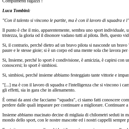
Complimenti ragazzi !
Luca Tombini:
"Con il talento si vincono le partite, ma è con il lavoro di squadra e 
Il punto è che il mio, apparentemente, sembra uno sport individuale, uno
tristezza, la gloria od il disonore vadano tutti al pilota. Beh, questo vi
Si, il contrario, perché dietro ad un bravo pilota si nasconde un bravo 
paure e le stesse gioie; si è un corpo ed una mente sola che lavora per 
Si, Insieme, perché lo sport è condivisione, è amicizia, è capirsi con 
conoscersi; lo sport è simbiosi.
Si, simbiosi, perché insieme abbiamo festeggiato tante vittorie e impara
"[...] ma è con il lavoro di squadra e l'intelligenza che si vincono i c
gli effetti, sia in gara che in allenamento.
È ormai da anni che facciamo "squadra", ci siamo fatti conoscere com
perdere dalle quali imparare per continuare a migliorare. Continuare a 
Insieme abbiamo macinato decine di migliaia di chilometri seduti in mac
mondo dello sport, con le nostre mascotte ed i nostri cappelli sempre p