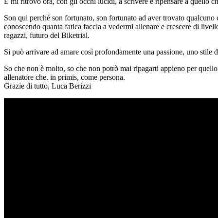
E mi ritrovo ora, con gli occhi lucidi, a scrivere e ripensare a quello
Son qui perché son fortunato, son fortunato ad aver trovato qualcuno ch
conoscendo quanta fatica faccia a vedermi allenare e crescere di livello
ragazzi, futuro del Biketrial.
Si può arrivare ad amare così profondamente una passione, uno stile di
So che non è molto, so che non potrò mai ripagarti appieno per quello 
allenatore che. in primis, come persona.
Grazie di tutto, Luca Berizzi