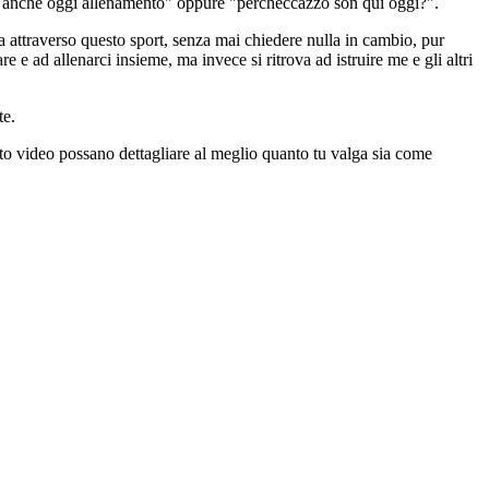
lioni anche oggi allenamento" oppure "perchéccazzo son qui oggi?".
a attraverso questo sport, senza mai chiedere nulla in cambio, pur
 e ad allenarci insieme, ma invece si ritrova ad istruire me e gli altri
te.
sto video possano dettagliare al meglio quanto tu valga sia come