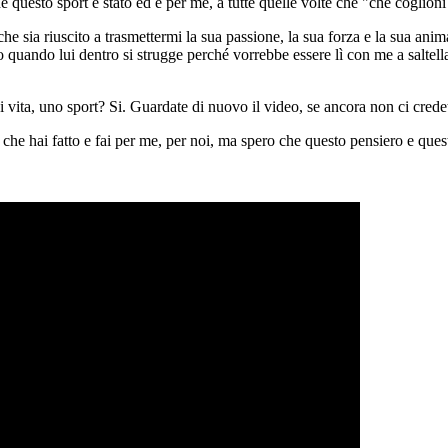
 che questo sport è stato ed è per me, a tutte quelle volte che "che cog
e sia riuscito a trasmettermi la sua passione, la sua forza e la sua anim
 quando lui dentro si strugge perché vorrebbe essere lì con me a saltellare
 vita, uno sport? Si. Guardate di nuovo il video, se ancora non ci crede
che hai fatto e fai per me, per noi, ma spero che questo pensiero e que