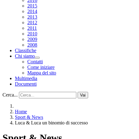
2016
2015
2014
2013
2012
2011
2010
2009
2008
Classifiche
Chi siamo
Contatti
Come iniziare
Mappa del sito
Multimedia
Documenti
Cerca...
Vai
Home
Sport & News
Luca & Luca un binomio di successo
Sport & News