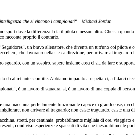
l’intelligenza che si vincono i campionati" – Michael Jordan
 sport dove la differenza la fa il pilota e nessun altro. Che sia quando si
deo racconta proprio il contrario.
"Seguidores", un bravo allenatore, che diventa un tutt'uno col pilota e co
eccellere, che lavorano nella stessa direzione, per arrivare al traguardo 
uno sguardo, con un sospiro, sapere insieme cosa ci sia da fare e support
to da altrettante sconfitte. Abbiamo imparato a rispettarci, a fidarci cie
ampionati", è un lavoro di squadra, si, è un lavoro di una coppia di perso
e una macchina perfettamente funzionante capace di grandi cose, ma ch
migliorare, non arrivare al traguardo; non esiste traguardo, esiste una di
china, stretti, per centinaia, probabilmente migliaia di ore, viaggiato 
resenti, condiviso esperienze e spaccati di vita che inesorabilmente por