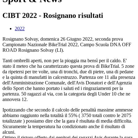
CIBT 2022 - Rosignano risultati
2022
Rosignano Solvay, domenica 26 Giugno 2022, seconda prova
Campionato Nazionale BikeTrial 2022, Campo Scuola DNA OFF
ROAD Rosignano Solvay (LI).
Tanti ombrelli aperti, non per la pioggia ma bensì per il caldo. E'
stato il meteo che ha caratterizzato questa prova di BikeTrial. 5 zone
da ripetersi per tre volte, una di tronchi, due di pietre, una di pedane
e la quinta di manufatti in calcestruzzo. Partenza ore 11 alla presenza
dell'Amministrazione Comunale, dell'Avis Donatori e dell'Agenzia
dello Sport che hanno portato i saluti ed i ringraziamenti per la
partenza. 50 ragazzi al via, con la categoria degli Under 10 che ne
annovera 12.
Ipotizzando che secondo il calcolo delle penalità massime ammesse
abbiamo raggiunto nella totalità il 55% ( 3750 totali contro le 2075
totalizzate ) possiamo dire che la gara è risultata di media difficolta.
Sicuramente la temperatura ha condizionato anche il risultato di
alcuni.
Ottimo il ristoro offerto dai genitori dei ragazzi Avis durante la gara,