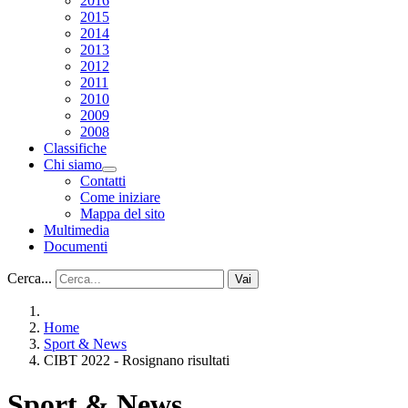
2016
2015
2014
2013
2012
2011
2010
2009
2008
Classifiche
Chi siamo
Contatti
Come iniziare
Mappa del sito
Multimedia
Documenti
Cerca...
Vai
Home
Sport & News
CIBT 2022 - Rosignano risultati
Sport & News