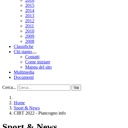
2016
2015
2014
2013
2012
2011
2010
2009
2008
Classifiche
Chi siamo
Contatti
Come iniziare
Mappa del sito
Multimedia
Documenti
Cerca...
Vai
Home
Sport & News
CIBT 2022 - Piancogno info
Sport & News