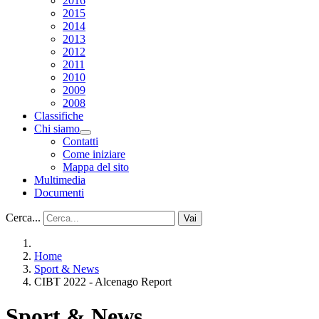
2016
2015
2014
2013
2012
2011
2010
2009
2008
Classifiche
Chi siamo
Contatti
Come iniziare
Mappa del sito
Multimedia
Documenti
Cerca...
Vai
Home
Sport & News
CIBT 2022 - Alcenago Report
Sport & News