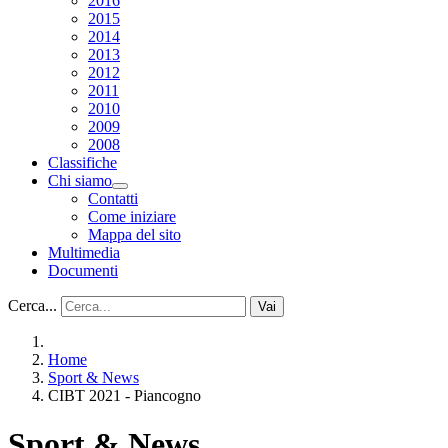
2016
2015
2014
2013
2012
2011
2010
2009
2008
Classifiche
Chi siamo
Contatti
Come iniziare
Mappa del sito
Multimedia
Documenti
Cerca...
Vai
Home
Sport & News
CIBT 2021 - Piancogno
Sport & News