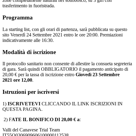
zone completamente naturali nel sottobosco, su 3 giri con
trasferimento in fuoristrada.
Programma
La starting list, con gli orari di partenza, sarà pubblicata su questo
sito Venerdì 24 Settembre 2021 entro le ore 20:00. Premiazioni
indicativamente alle 16:30.
Modalità di iscrizione
Il protocollo sanitario non consente di allestire la consueta segreteria
di gara. Sarà quindi OBBLIGATORIO il pagamento anticipato di
20,00 € per la tassa di iscrizione entro
Giovedì 23 Settembre
2021 ore 12,00
.
Istruzioni per iscriversi
1)
ISCRIVETEVI
CLICCANDO IL LINK ISCRIZIONI IN
QUESTA PAGINA.
2) F
ATE IL BONIFICO DI 20,00 € a
:
Valli del Canavese Trial Team
IT55Q0306909606100000112538