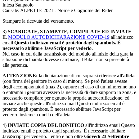
Intesa Sanpaolo
Causale: ALPETTE 2021 - Nome e Cognome del Rider
Stampare la ricevuta del versamento.
3)
SCARICATE, STAMPATE, COMPILATE ED INVIATE
IL
MODULO AUTODICHIARAZIONE COVID-19
all'indirizzo
email
Questo indirizzo email è protetto dagli spambots. È
necessario abilitare JavaScript per vederlo.
Nel caso in cui dalla trasmissione del modulo all'inizio della gara la
situazione dichiarata dovesse cambiare, il Biker non si presenterà
alla partenza.
ATTENZIONE:
la dichiarazione di cui sopra
si riferisce all'atleta
(con firma del genitore in caso di minori). Se però l'atleta avesse
degli accompagnatori (max 2), oppure nel caso di un minorenne uno
o entrambi i genitori avessero la necessità di dare supporto in zona, è
necessario compilare per ognuno la propria autocertificazione, ed
inviare anche queste all'indirizzo mail
Questo indirizzo email è
protetto dagli spambots. È necessario abilitare JavaScript per
vederlo.
insieme a quella dell'atleta.
4)
INVIATE COPIA DEL BONIFICO
all'indirizzo email
Questo
indirizzo email è protetto dagli spambots. È necessario abilitare
JavaScript per vederlo.
entro e non oltre
Giovedì 23 Settembre