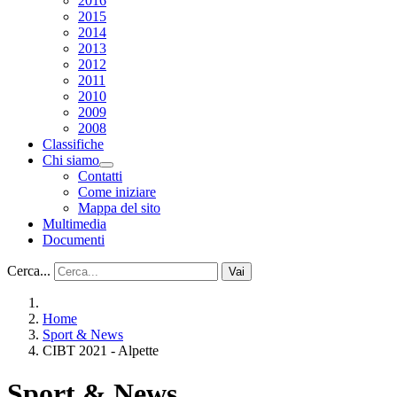
2016
2015
2014
2013
2012
2011
2010
2009
2008
Classifiche
Chi siamo
Contatti
Come iniziare
Mappa del sito
Multimedia
Documenti
Cerca...
Vai
Home
Sport & News
CIBT 2021 - Alpette
Sport & News