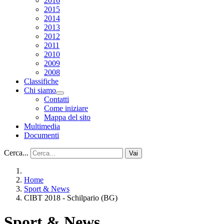
2016
2015
2014
2013
2012
2011
2010
2009
2008
Classifiche
Chi siamo
Contatti
Come iniziare
Mappa del sito
Multimedia
Documenti
Cerca...
Vai
Home
Sport & News
CIBT 2018 - Schilpario (BG)
Sport & News