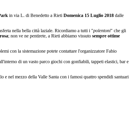
Park
in via L. di Benedetto a Rieti
Domenica 15 Luglio 2018
dalle
rta nella bella città laziale. Ricordiamo a tutti i "
polentoni
" che gli
rosa
; non ve ne pentirete, a Rieti abbiamo vissuto
sempre ottime
blemi con la sistemazione potete contattare l'organizzatore Fabio
interno di un vasto parco giochi con gonfiabili, tappeti elastici, bar e
llo e nel mezzo della Valle Santa con i famosi quattro spendidi santuari