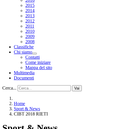
2016
2015
2014
2013
2012
2011
2010
2009
2008
Classifiche
Chi siamo
Contatti
Come iniziare
Mappa del sito
Multimedia
Documenti
Cerca...
Vai
Home
Sport & News
CIBT 2018 RIETI
Sport & News