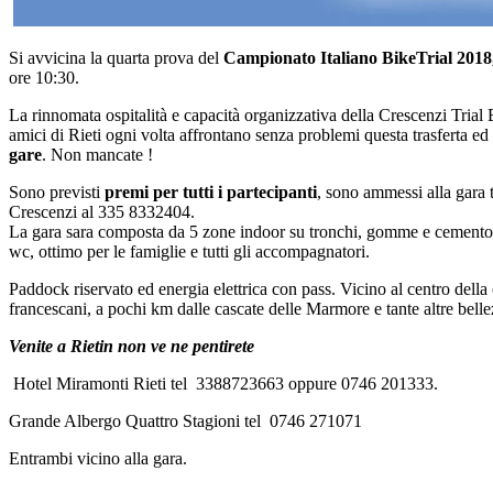
Si avvicina la quarta prova del
Campionato Italiano BikeTrial 2018,
ore 10:30.
La rinnomata ospitalità e capacità organizzativa della Crescenzi Trial B
amici di Rieti ogni volta affrontano senza problemi questa trasferta ed
gare
. Non mancate !
Sono previsti
premi per tutti i partecipanti
, sono ammessi alla gara t
Crescenzi al 335 8332404.
La gara sara composta da 5 zone indoor su tronchi, gomme e cemento. Tut
wc, ottimo per le famiglie e tutti gli accompagnatori.
Paddock riservato ed energia elettrica con pass. Vicino al centro della
francescani, a pochi km dalle cascate delle Marmore e tante altre bellez
Venite a Rietin non ve ne pentirete
Hotel Miramonti Rieti tel 3388723663 oppure 0746 201333.
Grande Albergo Quattro Stagioni tel 0746 271071
Entrambi vicino alla gara.