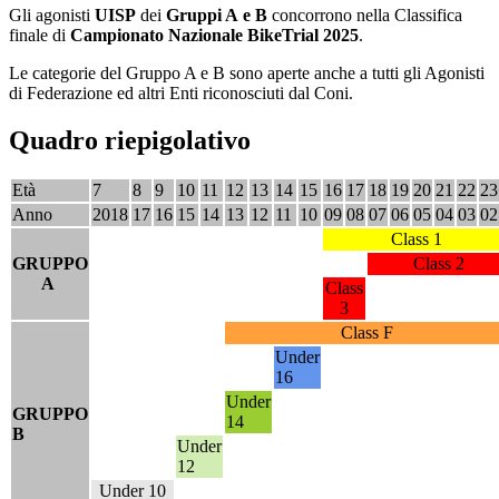
Gli agonisti
UISP
dei
Gruppi A e B
concorrono nella Classifica
finale di
Campionato Nazionale BikeTrial 2025
.
Le categorie del Gruppo A e B sono aperte anche a tutti gli Agonisti
di Federazione ed altri Enti riconosciuti dal Coni.
Quadro riepigolativo
Età
7
8
9
10
11
12
13
14
15
16
17
18
19
20
21
22
23
Anno
2018
17
16
15
14
13
12
11
10
09
08
07
06
05
04
03
02
Class 1
GRUPPO
Class 2
A
Class
3
Class F
Under
16
Under
GRUPPO
14
B
Under
12
Under 10