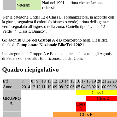
Nati nel 1991 e prima che ne facciano
Veterani
richiesta
Per le categorie Under 12 e Class E, l'organizzatore, in accordo con
la giuria, segnalerà il colore (o bianco o verde) prima della gara e
verrà segnalato all'ingresso della zona. Cartello tipo "Under 12
Verde" / "Class E Bianco".
Gli agonisti UISP dei
Gruppi A e B
concorrono nella Classifica
finale di
Campionato Nazionale BikeTrial 2021
.
Le categorie del Gruppo A e B sono aperte anche a tutti gli Agonisti
di Federazione ed altri Enti riconosciuti dal Coni.
Quadro riepigolativo
Età
7
8
9
10
11
12
13
14
15
16
17
18
19
20
21
22
23
Anno
2014
13
12
11
10
09
08
07
06
05
04
03
02
01
00
99
98
Class 1
GRUPPO
Class 2
A
Class
3
Class F