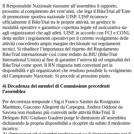
Il Responsabile Nazionale riassume all’assemblea il rapporto,
prossimo al compimento dei vent’anni, che lega il BikeTrial all’Ente
di promozione sportiva nazionale UISP. UISP riconosce
ufficialmente il BikeTrial tra le proprie attività, ne gestisce le
modalità operative e garantisce copertura legale ed assicurativa sia
agli organizzatori che agli atleti. UISP, in accordo con FCI e CONI,
detta inoltre i regolamenti operativi per il corretto svolgimento delle
attività concedendo ampio margine decisionale sui regolamenti
tecnici. Si ribadisce l’importanza del rispetto del Regolamento
BikeTrial internazionale così come redatto da BIU (BikeTrial
International Union) al fine di garantire l’univocità ed originalità del
BikeTrial come sport. Il RN ringrazia tutti convenuti per la
disponibilità e gli organizzatori che rendono possibile lo svolgimento
del Campionato Nazionale. Si procede al prossimo punto.
4) Decadenza dei membri di Commissione precedenti
l’assemblea
Per decorrenza temporale i Sig.ri Franco Santini da Rosignano
Marittimo, Giacomo Allegretti da Carpegna, Andrea Oddone da
Savona non risultano più coinvolti nelle attività BikeTrial. Il
Delegato BIU Giuliano Gualeni porge le dimissioni all’assemblea
dichiarando la propria disponibilità a ricoprire da subito il medesimo
incarico.
Ai dimissionari ed ai membri predecessori va il ringraziamento per il