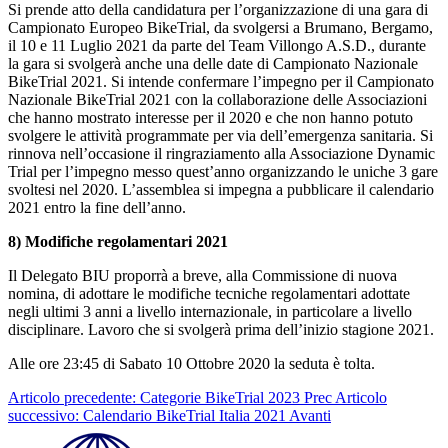
Si prende atto della candidatura per l’organizzazione di una gara di
Campionato Europeo BikeTrial, da svolgersi a Brumano, Bergamo,
il 10 e 11 Luglio 2021 da parte del Team Villongo A.S.D., durante
la gara si svolgerà anche una delle date di Campionato Nazionale
BikeTrial 2021. Si intende confermare l’impegno per il Campionato
Nazionale BikeTrial 2021 con la collaborazione delle Associazioni
che hanno mostrato interesse per il 2020 e che non hanno potuto
svolgere le attività programmate per via dell’emergenza sanitaria. Si
rinnova nell’occasione il ringraziamento alla Associazione Dynamic
Trial per l’impegno messo quest’anno organizzando le uniche 3 gare
svoltesi nel 2020. L’assemblea si impegna a pubblicare il calendario
2021 entro la fine dell’anno.
8) Modifiche regolamentari 2021
Il Delegato BIU proporrà a breve, alla Commissione di nuova
nomina, di adottare le modifiche tecniche regolamentari adottate
negli ultimi 3 anni a livello internazionale, in particolare a livello
disciplinare. Lavoro che si svolgerà prima dell’inizio stagione 2021.
Alle ore 23:45 di Sabato 10 Ottobre 2020 la seduta è tolta.
Articolo precedente: Categorie BikeTrial 2023
Prec
Articolo
successivo: Calendario BikeTrial Italia 2021
Avanti