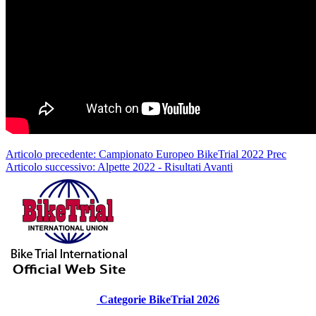
Articolo precedente: Campionato Europeo BikeTrial 2022
Prec
Articolo successivo: Alpette 2022 - Risultati
Avanti
Categorie BikeTrial 2026