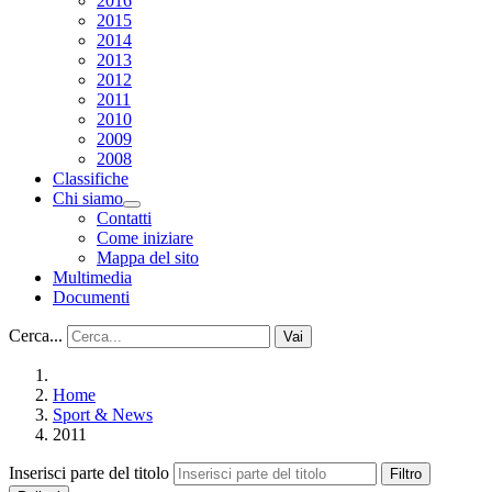
2016
2015
2014
2013
2012
2011
2010
2009
2008
Classifiche
Chi siamo
Contatti
Come iniziare
Mappa del sito
Multimedia
Documenti
Cerca...
Vai
Home
Sport & News
2011
Inserisci parte del titolo
Filtro