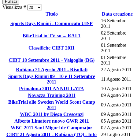
Pulisci
Visualizza #
Titolo
Data creazione
16 Settembre
Sports Days Rimini - Comunicato UISP
2011
02 Settembre
BikeTrial in TV su ... RAI 1
2011
01 Settembre
Classifiche CIBT 2011
2011
01 Settembre
CIBT 18 Settembre 2011 - Valgoglio (BG)
2011
Rubiana 21 Agosto 2011 - Risultati
22 Agosto 2011
Sports Days Rimini 09 - 10 e 11 Settembre
11 Agosto 2011
2011
Primaluna 2011 ANNULLATA
10 Agosto 2011
Novazza Training 2011
09 Agosto 2011
BikeTrial allo Sweden World Scout Camp
09 Agosto 2011
2011
WBC 2011 by Diego Crescenzi
09 Agosto 2011
Alberto Limatore nuovo GWR 2011
05 Agosto 2011
WBC 2011 Sant Miguel de Campmajor
02 Agosto 2011
CIBT 21 Agosto 2011 - Rubiana (TO) - Info
29 Luglio 2011