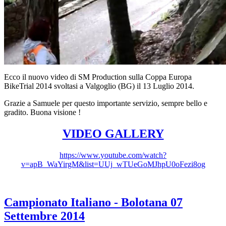
Ecco il nuovo video di SM Production sulla Coppa Europa
BikeTrial 2014 svoltasi a Valgoglio (BG) il 13 Luglio 2014.
Grazie a Samuele per questo importante servizio, sempre bello e
gradito. Buona visione !
VIDEO GALLERY
https://www.youtube.com/watch?
v=apB_WaYirgM&list=UUj_wTUeGoMJhpU0oFezi8og
Campionato Italiano - Bolotana 07
Settembre 2014