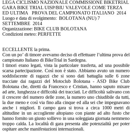
LEGA CICLISMO NAZIONALE COMMISSIONE BIKETRIAL
GARA BIKE TRIAL UISP/BIU VALEVOLE COME TERZA
ED ULTIMA PROVA DEL CAMPIONATO ITALIANO 2014
Luogo e data di svolgimento: BOLOTANA (NU) 7
SETTEMBRE 2014
Organizzazione: BIKE CLUB BOLOTANA
Condizioni meteo: PERFETTE
ECCELLENTE la prima.
Con un po’ di timore avevamo deciso di effettuare l’ultima prova del
campionato Italiano di BikeTrial in Sardegna.
I timori erano legati, vista la particolare trasferta, ad una possibile
scarsa partecipazione. Così non è stato. Abbiamo avuto un numero
soddisfacente di ragazzi che si sono dati battaglia sulle 6 zone
tracciate dai ragazzi del Motoclub Bolotana - ASD Bike Club
Bolotana che, diretti da Francesco e Cristian, hanno saputo mixare
ad arte, lunghezza e difficoltà dei tracciati. Le difficoltà salivano con
il crescere del numero delle zone, la numero uno chiudibile da tutti,
la due meno e così via fino alla cinque ed alla sei che impegnavano
anche i migliori. Il campo gara si trova a circa 1000 metri di
altitudine in un accogliente altopiano con piante ad alto fusto che
hanno fornito un giusto sollievo in una soleggiata giornata nemmeno
troppo calda. La località di gara presenta alte potenzialità per poter
ospitare anche manifestazioni internazionali.