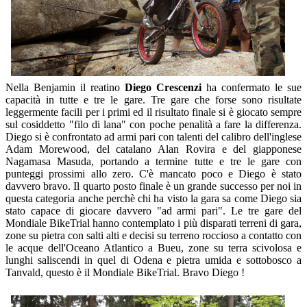
Nella Benjamin il reatino
Diego Crescenzi
ha confermato le sue
capacità in tutte e tre le gare. Tre gare che forse sono risultate
leggermente facili per i primi ed il risultato finale si è giocato sempre
sul cosiddetto "filo di lana" con poche penalità a fare la differenza.
Diego si è confrontato ad armi pari con talenti del calibro dell'inglese
Adam Morewood, del catalano Alan Rovira e del giapponese
Nagamasa Masuda, portando a termine tutte e tre le gare con
punteggi prossimi allo zero. C'è mancato poco e Diego è stato
davvero bravo. Il quarto posto finale è un grande successo per noi in
questa categoria anche perchè chi ha visto la gara sa come Diego sia
stato capace di giocare davvero "ad armi pari". Le tre gare del
Mondiale BikeTrial hanno contemplato i più disparati terreni di gara,
zone su pietra con salti alti e decisi su terreno roccioso a contatto con
le acque dell'Oceano Atlantico a Bueu, zone su terra scivolosa e
lunghi saliscendi in quel di Odena e pietra umida e sottobosco a
Tanvald, questo è il Mondiale BikeTrial. Bravo Diego !