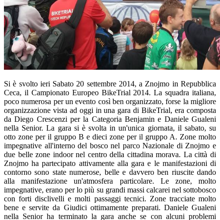
Si è svolto ieri Sabato 20 settembre 2014, a Znojmo in Repubblica
Ceca, il Campionato Europeo BikeTrial 2014. La squadra italiana,
poco numerosa per un evento così ben organizzato, forse la migliore
organizzazione vista ad oggi in una gara di BikeTrial, era composta
da Diego Crescenzi per la Categoria Benjamin e Daniele Gualeni
nella Senior. La gara si è svolta in un'unica giornata, il sabato, su
otto zone per il gruppo B e dieci zone per il gruppo A. Zone molto
impegnative all'interno del bosco nel parco Nazionale di Znojmo e
due belle zone indoor nel centro della cittadina morava. La città di
Znojmo ha partecipato attivamente alla gara e le manifestazioni di
contorno sono state numerose, belle e davvero ben riuscite dando
alla manifestazione un'atmosfera particolare. Le zone, molto
impegnative, erano per lo più su grandi massi calcarei nel sottobosco
con forti disclivelli e molti passaggi tecnici. Zone tracciate molto
bene e servite da Giudici ottimamente preparati. Daniele Gualeni
nella Senior ha terminato la gara anche se con alcuni problemi