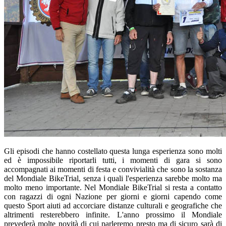
Gli episodi che hanno costellato questa lunga esperienza sono molti
ed è impossibile riportarli tutti, i momenti di gara si sono
accompagnati ai momenti di festa e convivialità che sono la sostanza
del Mondiale BikeTrial, senza i quali l'esperienza sarebbe molto ma
molto meno importante. Nel Mondiale BikeTrial si resta a contatto
con ragazzi di ogni Nazione per giorni e giorni capendo come
questo Sport aiuti ad accorciare distanze culturali e geografiche che
altrimenti resterebbero infinite. L'anno prossimo il Mondiale
prevederà molte novità di cui parleremo presto ma di sicuro sarà di