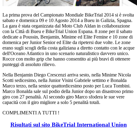
La prima prova del Campionato Mondiale BikeTrial 2014 si è svolta
sabato e domenica 09 e 10 Agosto 2014 a Bueu in Galizia, Spagna.
La gara è stata organizzata dal Moto Club Aldan in collaborazione
con la Città di Bueu e BikeTrial Union Espana. 8 zone per il sabato
dedicate a Poussin, Benjamin, Minime ed Elite Femine e 10 zone di
domenica per Junior Senior ed Elite da ripetersi due volte. Le zone
erano sugli scogli della costa galiziana a diretto contatto con le acque
dell'Oceano Atlantico in uno scenario naturalistico davvero unico.
Rocce con molto grip che hanno consentito ai più bravi di ottenere
punteggi di assoluto rilievo.
Nella Benjamin Diego Crescenzi arriva sesto, nella Minime Nicola
Scotti sedicesimo, nella Junior Visini Gabriele settimo e Bonalda
Marco terzo, nella senior quattordicesimo posto per Luca Tombini.
Marco Bonalda sale sul podio della Junior dopo un disastroso primo
giro con 27 penalità. Al secondo giro Marco sfodera le sue vere
capacità con il giro migliore a solo 5 penalità totali.
COMPLIMENTI A TUTTI !
Risultati sul sito BikeTrial International Union