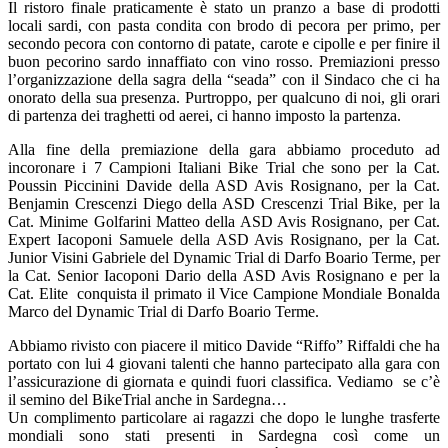
Il ristoro finale praticamente è stato un pranzo a base di prodotti
locali sardi, con pasta condita con brodo di pecora per primo, per
secondo pecora con contorno di patate, carote e cipolle e per finire il
buon pecorino sardo innaffiato con vino rosso. Premiazioni presso
l’organizzazione della sagra della “seada” con il Sindaco che ci ha
onorato della sua presenza. Purtroppo, per qualcuno di noi, gli orari
di partenza dei traghetti od aerei, ci hanno imposto la partenza.
Alla fine della premiazione della gara abbiamo proceduto ad
incoronare i 7 Campioni Italiani Bike Trial che sono per la Cat.
Poussin Piccinini Davide della ASD Avis Rosignano, per la Cat.
Benjamin Crescenzi Diego della ASD Crescenzi Trial Bike, per la
Cat. Minime Golfarini Matteo della ASD Avis Rosignano, per Cat.
Expert Iacoponi Samuele della ASD Avis Rosignano, per la Cat.
Junior Visini Gabriele del Dynamic Trial di Darfo Boario Terme, per
la Cat. Senior Iacoponi Dario della ASD Avis Rosignano e per la
Cat. Elite conquista il primato il Vice Campione Mondiale Bonalda
Marco del Dynamic Trial di Darfo Boario Terme.
Abbiamo rivisto con piacere il mitico Davide “Riffo” Riffaldi che ha
portato con lui 4 giovani talenti che hanno partecipato alla gara con
l’assicurazione di giornata e quindi fuori classifica. Vediamo se c’è
il semino del BikeTrial anche in Sardegna…
Un complimento particolare ai ragazzi che dopo le lunghe trasferte
mondiali sono stati presenti in Sardegna così come un