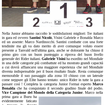
Nella Junior abbiamo raccolto le soddisfazioni migliori: Tre italiani
in gara ed ovvero
Santini Nicolò
, Visini Gabriele e Bonalda Marco
ed un assente: Marco Nardinocchi. Santini combatte con una forte
tendinite ma gli va dato merito di aver comunque voluto essere
presente a Tanvald nell'ultima gara, anche se dolorante ha chiuso il
primo giro con un buon punteggio a riprova del buon livello
generale dei Rider italiani.
Gabriele Visini
ha esordito nel Mondiale
in una delle categorie più combattute ed ha mostrato grandi capacità
a cui dovrà affiancarsi una maggiore esperienza che nel Mondiale
diventa indispensabile per il buon risultato finale. Resta comunque
memorabile il suo passaggio alla zona 10 chiuso con un laterale
come neppure gli Elite hanno tentato: unico Rider in tutte la gara a
passare così ! Completa la categoria Junior l'ormai esperto
Marco
Bonalda
che ha conquistato il secondo gradino finale del podio.
Vice Campione del Mondo della Categoria Junior
.
Marco nella
prima gara a Bueu ha
evidentemente faticato