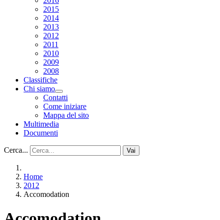
2016
2015
2014
2013
2012
2011
2010
2009
2008
Classifiche
Chi siamo
Contatti
Come iniziare
Mappa del sito
Multimedia
Documenti
Cerca...
Vai
Home
2012
Accomodation
Accomodation