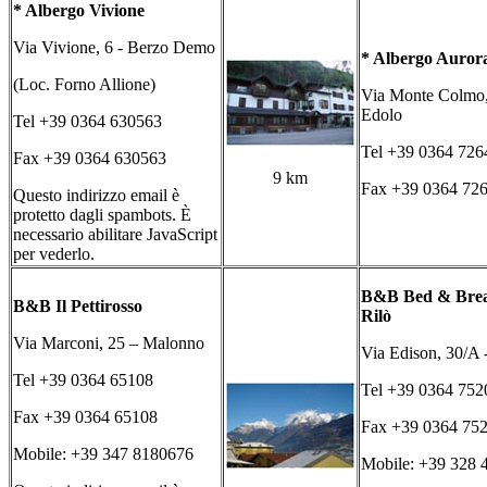
* Albergo Vivione
Via Vivione, 6 - Berzo Demo
* Albergo Auror
(Loc. Forno Allione)
Via Monte Colmo,
Edolo
Tel +39 0364 630563
Tel +39 0364 726
Fax +39 0364 630563
9 km
Fax +39 0364 72
Questo indirizzo email è
protetto dagli spambots. È
necessario abilitare JavaScript
per vederlo.
B&B Bed & Brea
B&B Il Pettirosso
Rilò
Via Marconi, 25 – Malonno
Via Edison, 30/A 
Tel +39 0364 65108
Tel +39 0364 752
Fax +39 0364 65108
Fax +39 0364 75
Mobile: +39 347 8180676
Mobile: +39 328 