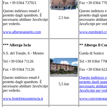
Fax +39 0364 737921
Fax +39 0364 77
Questo indirizzo email è
Questo indirizzo e
protetto dagli spambots. È
protetto dagli spa
2,5 km
necessario abilitare JavaScript
necessario abilitar
per vederlo.
JavaScript per ved
www.albergoangelo.com
www.eurohotel.cc
*** Albergo Iscla
** Albergo Il Co
S.S. del Tonale, 6 - Monno
Garda di Sonico
Tel +39 0364 71126
Tel +39 0364 779
Fax +39 0364 71126
Fax +39 0364 62
Questo indirizzo email è
Questo indirizzo e
protetto dagli spambots. È
protetto dagli spa
5,5 km
necessario abilitare JavaScript
necessario abilitar
per vederlo.
JavaScript per ved
www.hotelristoranteiscla.it
www.conventogard