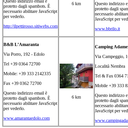
Questo indirizzo email è
6 km
Questo indirizzo e
protetto dagli spambots. È
protetto dagli spa
necessario abilitare JavaScript
necessario abilitar
per vederlo.
JavaScript per ved
http://ilpettirosso.sitiwebs.com
www.bbrilo.it
B&B L’Amaranta
Camping Adamel
Via Porro, 192 - Edolo
Via Campeggio, 1
Tel +39 0364 72700
Località Nembra
Mobile: +39 333 2142335
Tel & Fax 0364 7
Fax +39 0362 72700
Mobile +39 333 
Questo indirizzo email è
Questo indirizzo e
6 km
protetto dagli spambots. È
protetto dagli spa
necessario abilitare JavaScript
necessario abilitar
per vederlo.
JavaScript per ved
www.amarantaedolo.com
www.campingadam