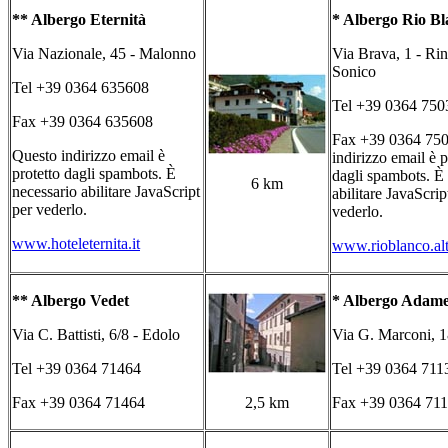
** Albergo Eternità
* Albergo Rio Bl
Via Nazionale, 45 - Malonno
Via Brava, 1 - Rin
Sonico
Tel +39 0364 635608
Tel +39 0364 750
Fax +39 0364 635608
Fax +39 0364 75
Questo indirizzo email è
indirizzo email è p
protetto dagli spambots. È
dagli spambots. È
6 km
necessario abilitare JavaScript
abilitare JavaScrip
per vederlo.
vederlo.
www.hoteleternita.it
www.rioblanco.alt
** Albergo Vedet
* Albergo Adame
Via C. Battisti, 6/8 - Edolo
Via G. Marconi, 1
Tel +39 0364 71464
Tel +39 0364 711
Fax +39 0364 71464
2,5 km
Fax +39 0364 71