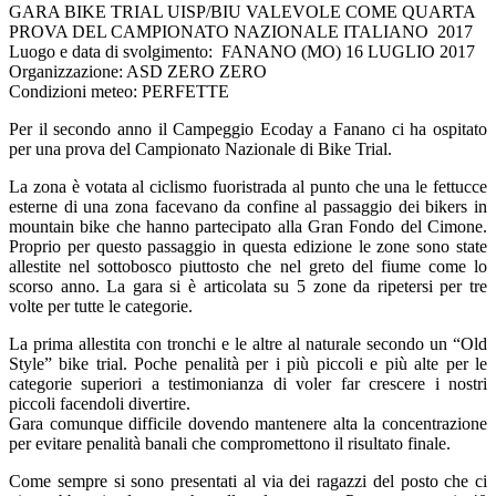
GARA BIKE TRIAL UISP/BIU VALEVOLE COME QUARTA
PROVA DEL CAMPIONATO NAZIONALE ITALIANO 2017
Luogo e data di svolgimento: FANANO (MO) 16 LUGLIO 2017
Organizzazione: ASD ZERO ZERO
Condizioni meteo: PERFETTE
Per il secondo anno il Campeggio Ecoday a Fanano ci ha ospitato
per una prova del Campionato Nazionale di Bike Trial.
La zona è votata al ciclismo fuoristrada al punto che una le fettucce
esterne di una zona facevano da confine al passaggio dei bikers in
mountain bike che hanno partecipato alla Gran Fondo del Cimone.
Proprio per questo passaggio in questa edizione le zone sono state
allestite nel sottobosco piuttosto che nel greto del fiume come lo
scorso anno. La gara si è articolata su 5 zone da ripetersi per tre
volte per tutte le categorie.
La prima allestita con tronchi e le altre al naturale secondo un “Old
Style” bike trial. Poche penalità per i più piccoli e più alte per le
categorie superiori a testimonianza di voler far crescere i nostri
piccoli facendoli divertire.
Gara comunque difficile dovendo mantenere alta la concentrazione
per evitare penalità banali che compromettono il risultato finale.
Come sempre si sono presentati al via dei ragazzi del posto che ci