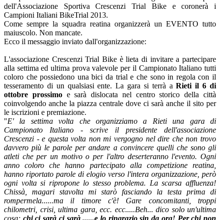
dell'Associazione Sportiva Crescenzi Trial Bike e coronerà i
Campioni Italiani BikeTrial 2013.
Come sempre la squadra reatina organizzerà un EVENTO tutto
maiuscolo. Non mancate.
Ecco il messaggio inviato dall'organizzazione:
L'associazione Crescenzi Trial Bike è lieta di invitare a partecipare
alla settima ed ultima prova valevole per il Campionato Italiano tutti
coloro che possiedono una bici da trial e che sono in regola con il
tesseramento di un qualsiasi ente. La gara si terrà a
Rieti il 6 di
ottobre prossimo
e sarà dislocata nel centro storico della città
coinvolgendo anche la piazza centrale dove ci sarà anche il sito per
le iscrizioni e premiazione.
"
E' la settima volta che organizziamo a Rieti una gara di
Campionato Italiano - scrive il presidente dell'associazione
Crescenzi - e questa volta non mi vergogno nel dire che non trovo
davvero più le parole per andare a convincere quelli che sono gli
atleti che per un motivo o per l'altro deserteranno l'evento. Ogni
anno coloro che hanno partecipato alla competizione reatina,
hanno riportato parole di elogio verso l'intera organizzazione, però
ogni volta si ripropone lo stesso problema. La scarsa affluenza!
Chissà, magari stavolta mi starò fasciando la testa prima di
rompermela......ma il timore c'è! Gare concomitanti, troppi
chilometri, crisi, ultima gara, ecc. ecc.....Beh... dico solo un'ultima
cosa:
chi ci sarà ci sarà ......e lo ringrazio sin da ora! Per chi non