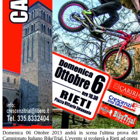
Domenica 06 Ottobre 2013 andrà in scena l'ultima prova del
Campionato Italiano BikeTrial. L'evento si svolgerà a Rieti ad opera