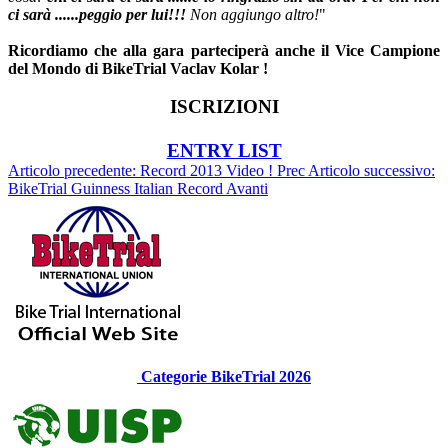
ci sarà ......peggio per lui!!!
Non aggiungo altro!
"
Ricordiamo che alla gara parteciperà anche il Vice Campione
del Mondo di BikeTrial Vaclav Kolar !
ISCRIZIONI
ENTRY LIST
Articolo precedente: Record 2013 Video !
Prec
Articolo successivo:
BikeTrial Guinness Italian Record
Avanti
Categorie BikeTrial 2026