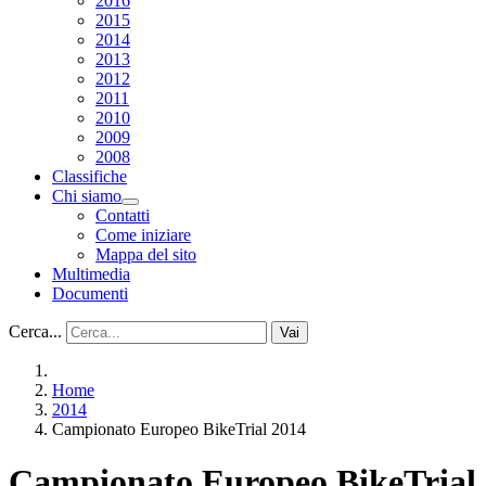
2016
2015
2014
2013
2012
2011
2010
2009
2008
Classifiche
Chi siamo
Contatti
Come iniziare
Mappa del sito
Multimedia
Documenti
Cerca...
Vai
Home
2014
Campionato Europeo BikeTrial 2014
Campionato Europeo BikeTrial