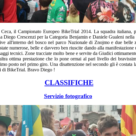
 Ceca, il Campionato Europeo BikeTrial 2014. La squadra italiana, p
a Diego Crescenzi per la Categoria Benjamin e Daniele Gualeni nella Sen
ve all'interno del bosco nel parco Nazionale di Znojmo e due belle z
 state numerose, belle e davvero ben riuscite dando alla manifestazione
assaggi tecnici. Zone tracciate molto bene e servite da Giudici ottimamen
altra ottima prestazione che lo pone ormai al pari livello dei bravis
rimo posto nel primo giro. Una disattenzione nel secondo gli è costata 
li di BikeTrial. Bravo Diego !
CLASSIFICHE
Servizio fotografico