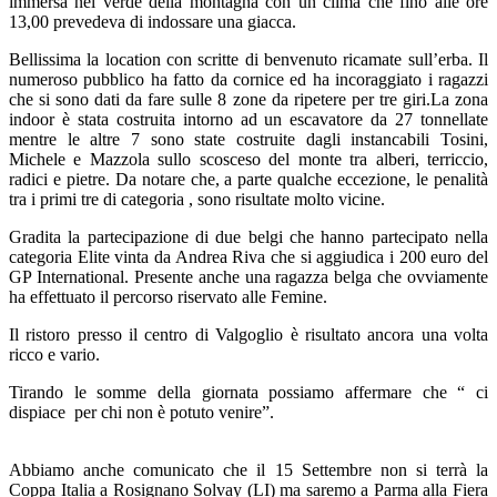
immersa nel verde della montagna con un clima che fino alle ore
13,00 prevedeva di indossare una giacca.
Bellissima la location con scritte di benvenuto ricamate sull’erba. Il
numeroso pubblico ha fatto da cornice ed ha incoraggiato i ragazzi
che si sono dati da fare sulle 8 zone da ripetere per tre giri.La zona
indoor è stata costruita intorno ad un escavatore da 27 tonnellate
mentre le altre 7 sono state costruite dagli instancabili Tosini,
Michele e Mazzola sullo scosceso del monte tra alberi, terriccio,
radici e pietre. Da notare che, a parte qualche eccezione, le penalità
tra i primi tre di categoria , sono risultate molto vicine.
Gradita la partecipazione di due belgi che hanno partecipato nella
categoria Elite vinta da Andrea Riva che si aggiudica i 200 euro del
GP International. Presente anche una ragazza belga che ovviamente
ha effettuato il percorso riservato alle Femine.
Il ristoro presso il centro di Valgoglio è risultato ancora una volta
ricco e vario.
Tirando le somme della giornata possiamo affermare che “ ci
dispiace per chi non è potuto venire”.
Abbiamo anche comunicato che il 15 Settembre non si terrà la
Coppa Italia a Rosignano Solvay (LI) ma saremo a Parma alla Fiera