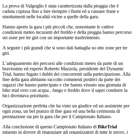
La prova di Valgoglio è stata caratterizzata dalla pioggia che è
caduta copiosa fino a fare riempire i fiumi ed a causare frane e
smottamenti nelle località vicine a quelle della gara.
Hanno aperto la gara i più piccoli che, nonostante le cattive
condizioni meteo incuranti del freddo e della pioggia hanno percorso
sei zone per tre giri con un importante trasferimento.
A seguire i più grandi che si sono dati battaglia su otto zone per tre
giri.
L’adeguamento dei percorsi alle condizioni meteo da parte di un
bravissimo ed esperto Roberto Mazzola, presidente del Dynamic
Trial, hanno fugato i dubbi dei concorrenti sulla partecipazione. Alla
fine della gara abbiamo raccolto commenti positivi da parte dei
ragazzi che hanno partecipato e che hanno vissuto una giornata di
bike trial vero con acqua , fango e freddo dove il saper condurre la
bici diventava prioritario.
Organizzazione perfetta che ha visto un giudice ed un assistente per
ogni zona, un bel pranzo di fine gara ed una bella cerimonia di
premiazione sia per la gara che per il Campionato Italiano.
Alla conclusione di questo Campionato Italiano di
BikeTrial
misento in dovere di ringraziare gli organizzatori di tutte le prove, i