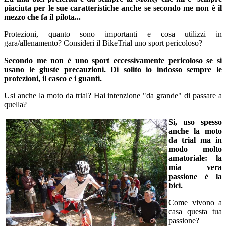
piaciuta per le sue caratteristiche anche se secondo me non è il
mezzo che fa il pilota...
Protezioni, quanto sono importanti e cosa utilizzi in
gara/allenamento? Consideri il BikeTrial uno sport pericoloso?
Secondo me non è uno sport eccessivamente pericoloso se si
usano le giuste precauzioni. Di solito io indosso sempre le
protezioni, il casco e i guanti.
Usi anche la moto da trial? Hai intenzione "da grande" di passare a
quella?
Si, uso spesso
anche la moto
da trial ma in
modo molto
amatoriale: la
mia vera
passione è la
bici.
Come vivono a
casa questa tua
passione?