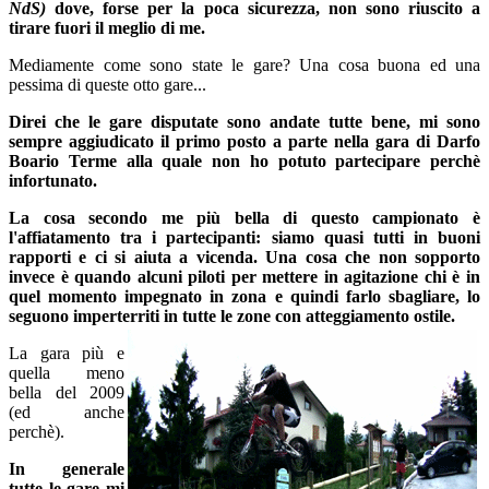
NdS)
dove, forse per la poca sicurezza, non sono riuscito a
tirare fuori il meglio di me.
Mediamente come sono state le gare? Una cosa buona ed una
pessima di queste otto gare...
Direi che le gare disputate sono andate tutte bene, mi sono
sempre aggiudicato il primo posto a parte nella gara di Darfo
Boario Terme alla quale non ho potuto partecipare perchè
infortunato.
La cosa secondo me più bella di questo campionato è
l'affiatamento tra i partecipanti: siamo quasi tutti in buoni
rapporti e ci si aiuta a vicenda. Una cosa che non sopporto
invece è quando alcuni piloti per mettere in agitazione chi è in
quel momento impegnato in zona e quindi farlo sbagliare, lo
seguono imperterriti in tutte le zone con atteggiamento ostile.
La gara più e
quella meno
bella del 2009
(ed anche
perchè).
In generale
tutte le gare mi