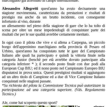
marchigiano già affermato in campo internazionale.
Alessandro Allegretti
quest'anno ha avuto decisamente una
stagione movimentata, caratterizzata da prestazioni e risultati di
prestigio ma anche da un brutto incidente, con conseguente
infortunio al viso, durante
un allenamento nel pieno della stagione di gare che lo ha tolto di
scena per oltre un mese impedendogli di conquistare parte dei
risultati che per le sue qualità avrebbe certamente meritato.
In ogni caso il pilota che vive e si allena a Carpegna, un piccolo
borgo dell'appeninino marchigiano nella provincia di Pesaro ed
Urbino, quest'anno ha conquistato tutte le gare del Campionato
Italiano alle quali ha partecipato e quindi la vittoria finale nella
categoria Junior (benchè per età avrebbe dovuto partecipare alla
categoria inferiore * ); il secondo posto finale con due podi alla
European Cup BIU; ed il nono posto nel Campionato Europeo BIU
disputatosi in prova unica. Questi prestigiosi risultati si aggiungono
ad un altro titolo di Campione ed a due di Vice Campione Italiano
conquistati nelle stagioni passate.
*Su richiesta del pilota la Commissione Tecnica può autorizzare la
partecipazione ad una categoria superiore. (Vds. Regolamento
Tecnico.
)
Ale, come hai scoperto questo sport?
Un giorno,