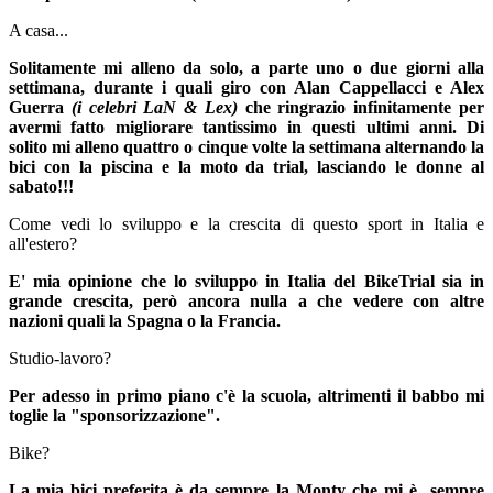
A casa...
Solitamente mi alleno da solo, a parte uno o due giorni alla
settimana, durante i quali giro con Alan Cappellacci e Alex
Guerra
(i celebri LaN & Lex)
che ringrazio infinitamente per
avermi fatto migliorare tantissimo in questi ultimi anni. Di
solito mi alleno quattro o cinque volte la settimana alternando la
bici con la piscina e la moto da trial, lasciando le donne al
sabato!!!
Come vedi lo sviluppo e la crescita di questo sport in Italia e
all'estero?
E' mia opinione che lo sviluppo in Italia del BikeTrial sia in
grande crescita, però ancora nulla a che vedere con altre
nazioni quali la Spagna o la Francia.
Studio-lavoro?
Per adesso in primo piano c'è la scuola, altrimenti il babbo mi
toglie la "sponsorizzazione".
Bike?
La mia bici preferita è da sempre la Monty che mi è sempre