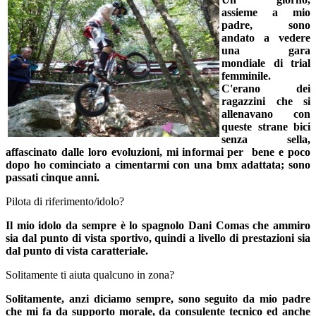
assieme a mio
padre, sono
andato a vedere
una gara
mondiale di trial
femminile.
C'erano dei
ragazzini che si
allenavano con
queste strane bici
senza sella,
affascinato dalle loro evoluzioni, mi informai per bene e poco
dopo ho cominciato a cimentarmi con una bmx adattata; sono
passati cinque anni.
Pilota di riferimento/idolo?
Il mio idolo da sempre è lo spagnolo Dani Comas che ammiro
sia dal punto di vista sportivo, quindi a livello di prestazioni sia
dal punto di vista caratteriale.
Solitamente ti aiuta qualcuno in zona?
Solitamente, anzi diciamo sempre, sono seguito da mio padre
che mi fa da supporto morale, da consulente tecnico ed anche