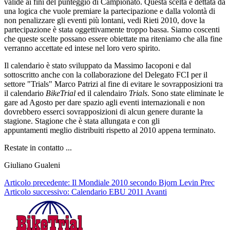
valide ai fini del punteggio di Campionato. Questa scelta è dettata da
una logica che vuole premiare la partecipazione e dalla volontà di
non penalizzare gli eventi più lontani, vedi Rieti 2010, dove la
partecipazione è stata oggettivamente troppo bassa. Siamo coscenti
che queste scelte possano essere obiettate ma riteniamo che alla fine
verranno accettate ed intese nel loro vero spirito.
Il calendario è stato sviluppato da Massimo Iacoponi e dal
sottoscritto anche con la collaborazione del Delegato FCI per il
settore "Trials" Marco Patrizi al fine di evitare le sovrapposizioni tra
il calendario
BikeTrial
ed il calendairo
Trials
. Sono state eliminate le
gare ad Agosto per dare spazio agli eventi internazionali e non
dovrebbero esserci sovrapposizioni di alcun genere durante la
stagione. Stagione che è stata allungata e con gli
appuntamenti meglio distribuiti rispetto al 2010 appena terminato.
Restate in contatto ...
Giuliano Gualeni
Articolo precedente: Il Mondiale 2010 secondo Bjorn Levin
Prec
Articolo successivo: Calendario EBU 2011
Avanti