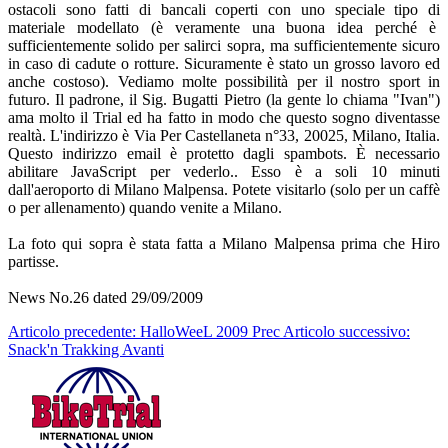
ostacoli sono fatti di bancali coperti con uno speciale tipo di
materiale modellato (è veramente una buona idea perché è
sufficientemente solido per salirci sopra, ma sufficientemente sicuro
in caso di cadute o rotture. Sicuramente è stato un grosso lavoro ed
anche costoso). Vediamo molte possibilità per il nostro sport in
futuro. Il padrone, il Sig. Bugatti Pietro (la gente lo chiama "Ivan")
ama molto il Trial ed ha fatto in modo che questo sogno diventasse
realtà. L'indirizzo è Via Per Castellaneta n°33, 20025, Milano, Italia.
Questo indirizzo email è protetto dagli spambots. È necessario
abilitare JavaScript per vederlo.
. Esso è a soli 10 minuti
dall'aeroporto di Milano Malpensa. Potete visitarlo (solo per un caffè
o per allenamento) quando venite a Milano.
La foto qui sopra è stata fatta a Milano Malpensa prima che Hiro
partisse.
News No.26 dated 29/09/2009
Articolo precedente: HalloWeeL 2009
Prec
Articolo successivo:
Snack'n Trakking
Avanti