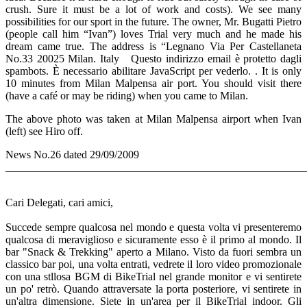
crush. Sure it must be a lot of work and costs). We see many
possibilities for our sport in the future. The owner, Mr. Bugatti Pietro
(people call him “Ivan”) loves Trial very much and he made his
dream came true. The address is “Legnano Via Per Castellaneta
No.33 20025 Milan. Italy
Questo indirizzo email è protetto dagli
spambots. È necessario abilitare JavaScript per vederlo.
. It is only
10 minutes from Milan Malpensa air port. You should visit there
(have a café or may be riding) when you came to Milan.
The above photo was taken at Milan Malpensa airport when Ivan
(left) see Hiro off.
News No.26 dated 29/09/2009
_______________________________________________________
Cari Delegati, cari amici,
Succede sempre qualcosa nel mondo e questa volta vi presenteremo
qualcosa di meraviglioso e sicuramente esso è il primo al mondo. Il
bar "Snack & Trekking" aperto a Milano. Visto da fuori sembra un
classico bar poi, una volta entrati, vedrete il loro video promozionale
con una stllosa BGM di BikeTrial nel grande monitor e vi sentirete
un po' retrò. Quando attraversate la porta posteriore, vi sentirete in
un'altra dimensione. Siete in un'area per il BikeTrial indoor. Gli