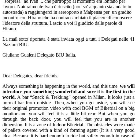
"sorpresa" ad Ivan ... che purtroppo al momento era lontano per
lavoro. Naturalmente Ivan è riuscito (non so' a quanto sia andato in
autostrada) a raggiungerci in aereoporto a Malpensa per un gradito
incontro con Hirano che ha contraccambiato il piacere di conoscere
l'ideatore della struttura. Lascio a voi il giudizio dalle parole di
Hirano.
La mail sotto riportata è stata inviata oggi a tutti i Delegati nelle 41
Nazioni BIU.
Giuliano Gualeni Delegato BIU Italia.
Dear Delegates, dear friends,
Always something is happening in the world, and this time,
we will
introduce you something wonderful and sure it is the first in the
world
. A bar “Snack & Trekking” opened in Milan. It looks just a
normal bar from outside. Then, when you go inside, you will see
their original promotion video with cool BGM of Biketrial on a big
monitor and you will feel it is a little bit rear. But when you go
through the back door, you will feel that you are in another
dimension. It is a zone of Indoor Biketrial. The obstacles were made
of pallets covered with a kind of forming agent (It is a very good
idea. Because it is hard enough to ride but safety enough in case of