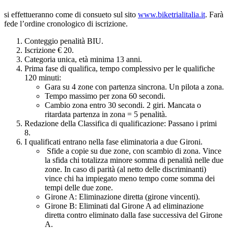
si effettueranno come di consueto sul sito
www.biketrialitalia.it
. Farà
fede l’ordine cronologico di iscrizione.
Conteggio penalità BIU.
Iscrizione € 20.
Categoria unica, età minima 13 anni.
Prima fase di qualifica, tempo complessivo per le qualifiche
120 minuti:
Gara su 4 zone con partenza sincrona. Un pilota a zona.
Tempo massimo per zona 60 secondi.
Cambio zona entro 30 secondi. 2 giri. Mancata o
ritardata partenza in zona = 5 penalità.
Redazione della Classifica di qualificazione: Passano i primi
8.
I qualificati entrano nella fase eliminatoria a due Gironi.
Sfide a copie su due zone, con scambio di zona. Vince
la sfida chi totalizza minore somma di penalità nelle due
zone. In caso di parità (al netto delle discriminanti)
vince chi ha impiegato meno tempo come somma dei
tempi delle due zone.
Girone A: Eliminazione diretta (girone vincenti).
Girone B: Eliminati dal Girone A ad eliminazione
diretta contro eliminato dalla fase successiva del Girone
A.