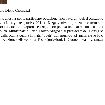
colo Diego Crescenzi.
ente allestita per la particolare occasione, mostrava un look d'eccezione
zzato la stagione sportiva 2011 di Diego venivano proiettate e ammirate
 Shot Production. Dopodichè Diego non poteva non salire sulla sua bici
 Polizia Municipale di Rieti Enrico Aragona, il presidente del Consiglio
 dalla ottima cucina firmata "Tosti" continuando ad ammirare le foto
realizzazione dell'evento la Tosti Confezioni, la Cooperativa di garanzia