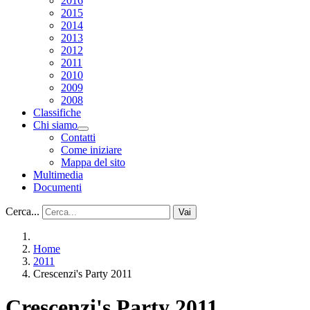
2016
2015
2014
2013
2012
2011
2010
2009
2008
Classifiche
Chi siamo
Contatti
Come iniziare
Mappa del sito
Multimedia
Documenti
Cerca...
Vai
Home
2011
Crescenzi's Party 2011
Crescenzi's Party 2011