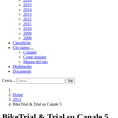
2016
2015
2014
2013
2012
2011
2010
2009
2008
Classifiche
Chi siamo
Contatti
Come iniziare
Mappa del sito
Multimedia
Documenti
Cerca...
Vai
Home
2013
BikeTrial & Trial su Canale 5
BikeTrial & Trial su Canale 5