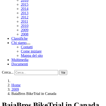
2016
2015
2014
2013
2012
2011
2010
2009
2008
Classifiche
Chi siamo
Contatti
Come iniziare
Mappa del sito
Multimedia
Documenti
Cerca...
Vai
Home
2009
BaiaBros BikeTrial in Canada
BaiaBros BikeTrial in Canada